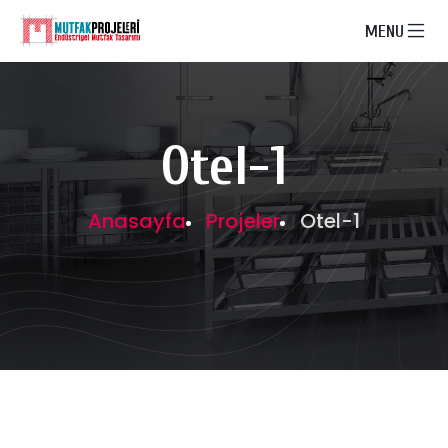
MENU
Otel-1
Anasayfa
Projeler
Otel-1